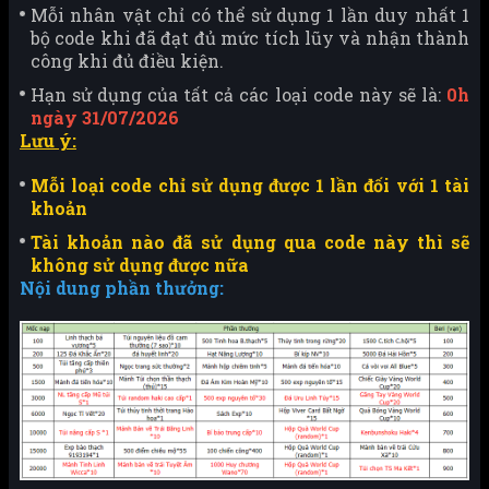
Mỗi nhân vật chỉ có thể sử dụng 1 lần duy nhất 1
bộ code khi đã đạt đủ mức tích lũy và nhận thành
công khi đủ điều kiện.
Hạn sử dụng của tất cả các loại code này sẽ là:
0h
ngày 31/07/2026
Lưu ý:
Mỗi loại code chỉ sử dụng được 1 lần đối với 1 tài
khoản
Tài khoản nào đã sử dụng qua code này thì sẽ
không sử dụng được nữa
Nội dung phần thưởng: