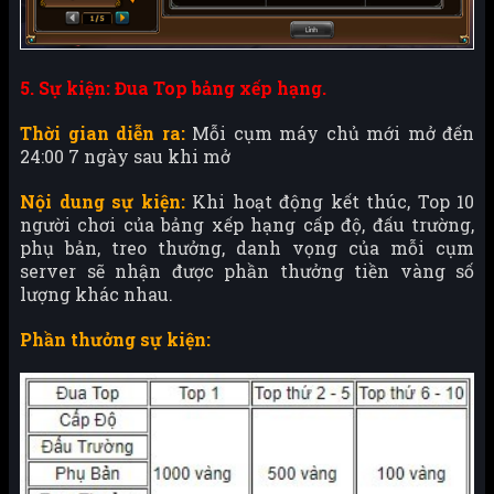
5. Sự kiện: Đua Top bảng xếp hạng.
Thời gian diễn ra:
Mỗi cụm máy chủ mới mở đến
24:00 7 ngày sau khi mở
Nội dung sự kiện:
Khi hoạt động kết thúc, Top 10
người chơi của bảng xếp hạng cấp độ, đấu trường,
phụ bản, treo thưởng, danh vọng của mỗi cụm
server sẽ nhận được phần thưởng tiền vàng số
lượng khác nhau.
Phần thưởng sự kiện: