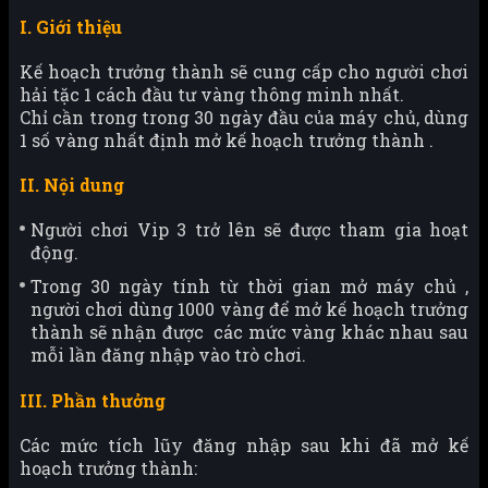
I. Giới thiệu
Kế hoạch trưởng thành sẽ cung cấp cho người chơi
hải tặc 1 cách đầu tư vàng thông minh nhất.
Chỉ cần trong trong 30 ngày đầu của máy chủ, dùng
1 số vàng nhất định mở kế hoạch trưởng thành .
II. Nội dung
Người chơi Vip 3 trở lên sẽ được tham gia hoạt
động.
Trong 30 ngày tính từ thời gian mở máy chủ ,
người chơi dùng 1000 vàng để mở kế hoạch trưởng
thành sẽ nhận được các mức vàng khác nhau sau
mỗi lần đăng nhập vào trò chơi.
III. Phần thưởng
Các mức tích lũy đăng nhập sau khi đã mở kế
hoạch trưởng thành: