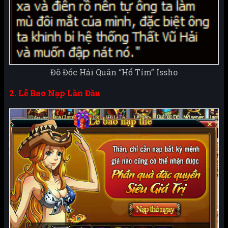
Đô Đốc Hải Quân “Hổ Tím” Issho
2. Lễ Bao Nạp Lần Đầu