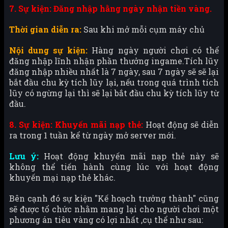
7. Sự kiện: Đăng nhập hằng ngày nhận tiền vàng.
Thời gian diễn ra:
Sau khi mở mỗi cụm máy chủ
Nội dung sự kiện:
Hàng ngày người chơi có thể
đăng nhập lĩnh nhận phần thưởng ingame.Tích lũy
đăng nhập nhiều nhất là 7 ngày, sau 7 ngày sẽ sẽ lại
bắt đầu chu kỳ tích lũy lại, nếu trong quá trình tích
lũy có ngừng lại thì sẽ lại bắt đầu chu kỳ tích lũy từ
đầu.
8. Sự kiện: Khuyến mãi nạp thẻ:
Hoạt động sẽ diễn
ra trong 1 tuần kể từ ngày mở server mới.
Lưu ý:
Hoạt động khuyến mãi nạp thẻ này sẽ
không thể tiến hành cùng lúc với hoạt động
khuyến mại nạp thẻ khác.
Bên cạnh đó sự kiện "Kế hoạch trưởng thành" cũng
sẽ được tổ chức nhằm mang lại cho người chơi một
phương án tiêu vàng có lợi nhất ,cụ thể như sau: