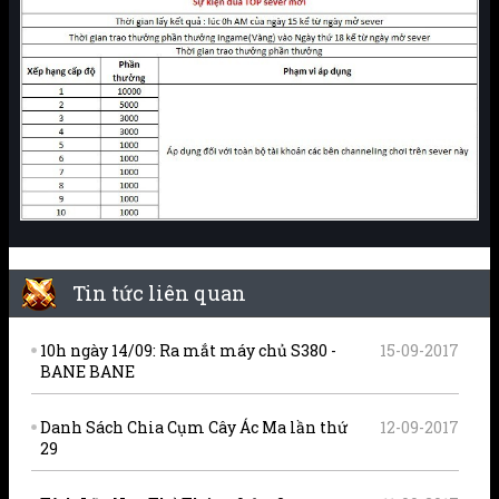
Tin tức liên quan
10h ngày 14/09: Ra mắt máy chủ S380 -
15-09-2017
BANE BANE
Danh Sách Chia Cụm Cây Ác Ma lần thứ
12-09-2017
29