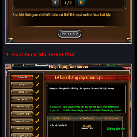
4. Hoạt Động Mở Server Mới: