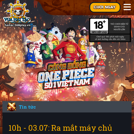
Tin tức
10h - 03.07: Ra mắt máy chủ