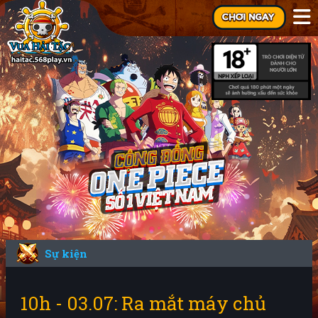
Sự kiện
10h - 03.07: Ra mắt máy chủ