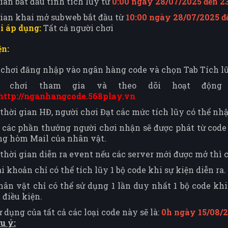
ian bắt đầu tính tích lũy từ
0:00 ngày 28/07/2025 đến 2
gian khai mở subweb bắt đầu từ
10:00 ngày 28/07/2025 đ
i áp dụng:
Tất cả người chơi
ện:
chơi đăng nhập vào ngân hàng code và chọn Tab Tích lũ
i chơi tham gia và theo dõi hoạt động
http://nganhangcode.568play.vn
thời gian HĐ, người chơi Đạt các mức tích lũy có thể nh
 các phần thưởng người chơi nhận sẽ được phát từ code
ng hòm Mail của nhân vật.
thời gian diễn ra event nếu các server mới được mở thì
i khoản chỉ có thể tích lũy 1 bộ code khi sự kiện diễn ra.
ân vật chỉ có thể sử dụng 1 lần duy nhất 1 bộ code kh
 điều kiện.
 dụng của tất cả các loại code này sẽ là:
0h ngày 15/08/
u ý: