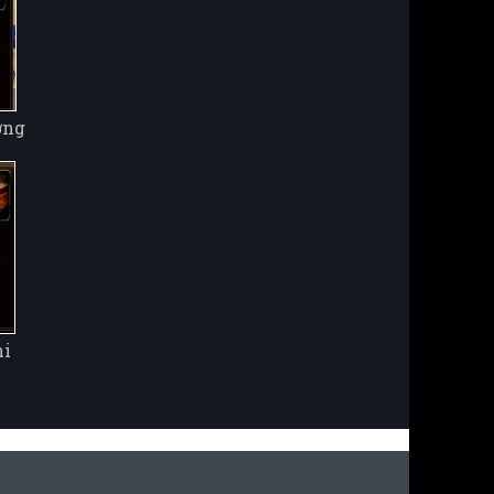
ơng
hi