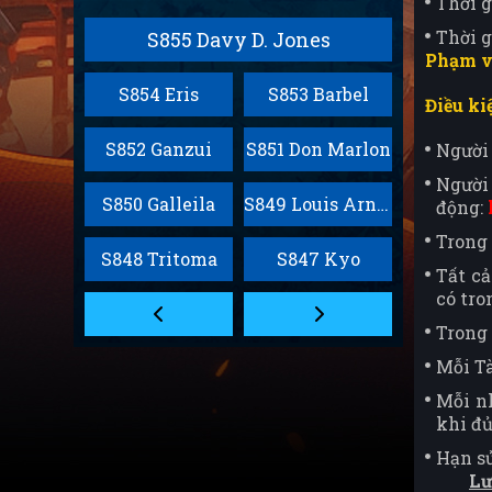
Thời g
Thời 
S855 Davy D. Jones
Phạm v
S854 Eris
S853 Barbel
Điều ki
S852 Ganzui
S851 Don Marlon
Người 
Ngườ
S850 Galleila
S849 Louis Arnote
động:
Trong 
S848 Tritoma
S847 Kyo
Tất cả
có tro
Trong 
Mỗi Tà
Mỗi nh
khi đủ
Hạn sử
Lư