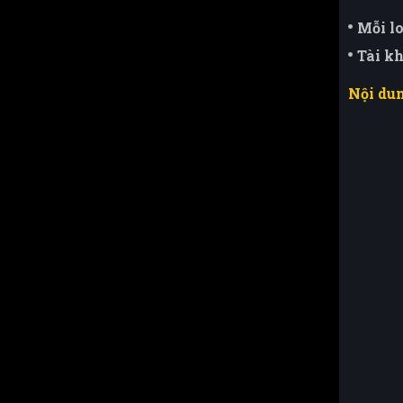
Mỗi lo
Tài k
Nội du