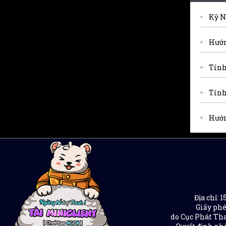
Kỹ N
Hướn
Tính
Tính
Hướn
Địa chỉ:
Giấy phé
do Cục Phát Tha