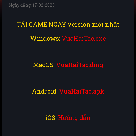
Ngày đăng: 17-02-2023
TẢI GAME NGAY version mới nhất
Windows:
VuaHaiTac.exe
MacOS:
VuaHaiTac.dmg
Android:
VuaHaiTac.apk
iOS:
Hướng dẫn