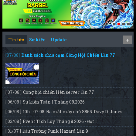
Tin tức
Sự kiện
Update
+
[07/08]
Danh sách chia cụm Công Hội Chiến Lần 77
[ 07/08 ]
Công hội chiến liên server lần 77
[ 06/08 ]
Sự kiện Tuần 1 Tháng 08.2026
[ 06/08 ]
10h - 07.08: Ra mắt máy chủ S855. Davy D. Jones
[ 03/08 ]
Event Tích Lũy Tháng 8.2026 - Đợt 1
[ 31/07 ]
Đấu Trường Punk Hazard Lần 9