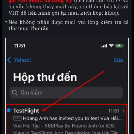
gởi vào email đã đăng ký
(nếu sau 48h trừ t7 và
cn vẫn không thấy mail này, xin thông báo lại với
VHT để tiến hành gởi lại mail kích hoạt khác).
Nếu không nhận được mail vui lòng kiểm tra cả
thư mục
Thư rác
.