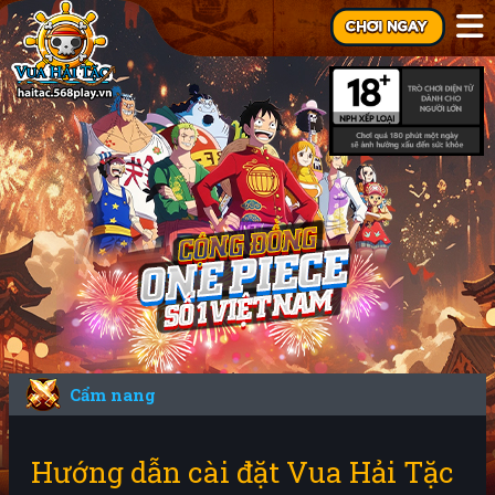
Cẩm nang
Hướng dẫn cài đặt Vua Hải Tặc