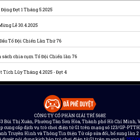
 Động Đợt 1 Tháng 5.2025
Mừng Lễ 30.4.2025
 Đấu Tổ Đội Chiến Lần Thứ 76
 sách chia cụm Tổ Đội Chiến lần 76
t Tích Lũy Tháng 4.2025 - Đợt 4
CÔNG TY CỔ PHẦN GIẢI TRÍ 568E
 153 Bùi Thị Xuân, Phường Tân Sơn Hòa, Thành phố Hồ Chí Minh, 
p cung cấp dịch vụ trò chơi điện tử G1 trên mạng số 123/GP-PTT
nh Truyền Hình và Thông Tin Điện Tử cấp sửa đổi, bổ sung lần 2
 duyệt nội dung kịch bản trò chơi điện tử G1 trên mạng số:
257/