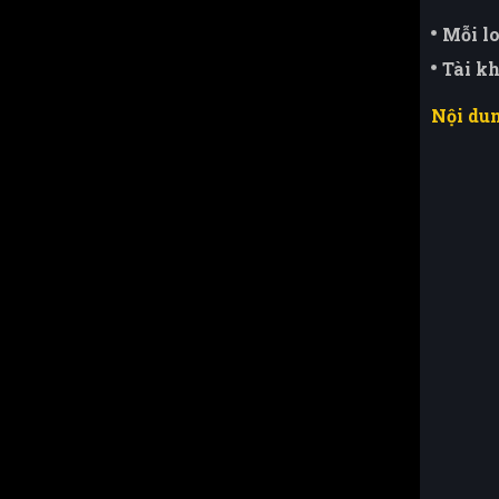
Mỗi lo
Tài k
Nội du