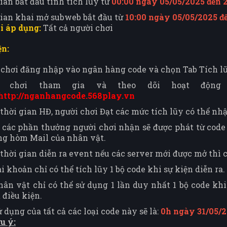
ian bắt đầu tính tích lũy từ
00:00 ngày 05/05/2025 đến 
gian khai mở subweb bắt đầu từ
10:00 ngày 05/05/2025 đ
i áp dụng:
Tất cả người chơi
ện:
chơi đăng nhập vào ngân hàng code và chọn Tab Tích lũ
i chơi tham gia và theo dõi hoạt động
http://nganhangcode.568play.vn
thời gian HĐ, người chơi Đạt các mức tích lũy có thể nh
 các phần thưởng người chơi nhận sẽ được phát từ code
ng hòm Mail của nhân vật.
thời gian diễn ra event nếu các server mới được mở thì
i khoản chỉ có thể tích lũy 1 bộ code khi sự kiện diễn ra.
ân vật chỉ có thể sử dụng 1 lần duy nhất 1 bộ code kh
 điều kiện.
 dụng của tất cả các loại code này sẽ là:
0h ngày 31/05/
u ý: