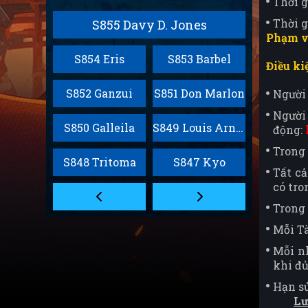
Thời g
Thời 
S855 Davy D. Jones
Phạm v
S854 Eris
S853 Barbel
Điều ki
S852 Ganzui
S851 Don Marlon
Người 
Ngườ
S850 Galleila
S849 Louis Arnote
động:
Trong 
S848 Tritoma
S847 Kyo
Tất cả
có tro
Trong 
Mỗi Tà
Mỗi nh
khi đủ
Hạn sử
Lư