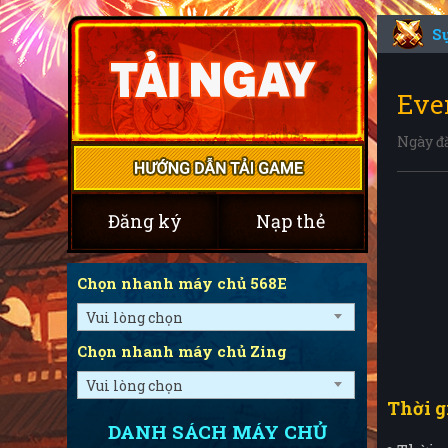
S
Even
Ngày đă
Đăng ký
Nạp thẻ
Chọn nhanh máy chủ 568E
Vui lòng chọn
Chọn nhanh máy chủ Zing
Vui lòng chọn
Thời g
DANH SÁCH MÁY CHỦ