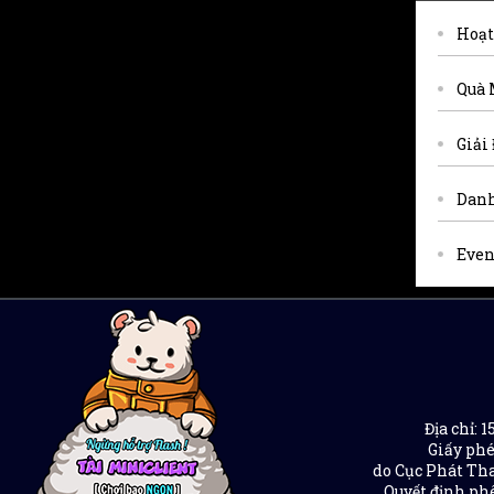
Hoạt
Quà 
Giải
Danh
Even
Địa chỉ:
Giấy phé
do Cục Phát Tha
Quyết định phê