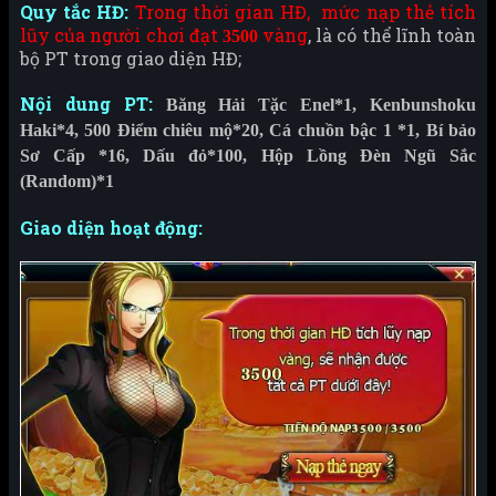
Quy tắc HĐ:
Trong thời gian HĐ, mức nạp thẻ tích
lũy của người chơi đạt
vàng
, là có thể lĩnh toàn
3500
bộ PT trong giao diện HĐ;
Nội dung PT:
Băng Hải Tặc Enel*1, Kenbunshoku
Haki*4, 500 Điểm chiêu mộ*20, Cá chuồn bậc 1 *1, Bí bảo
Sơ Cấp *16, Dấu đỏ*100, Hộp Lồng Đèn Ngũ Sắc
(Random)*1
Giao diện hoạt động: