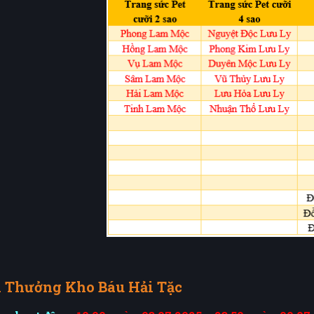
i Thưởng Kho Báu Hải Tặc