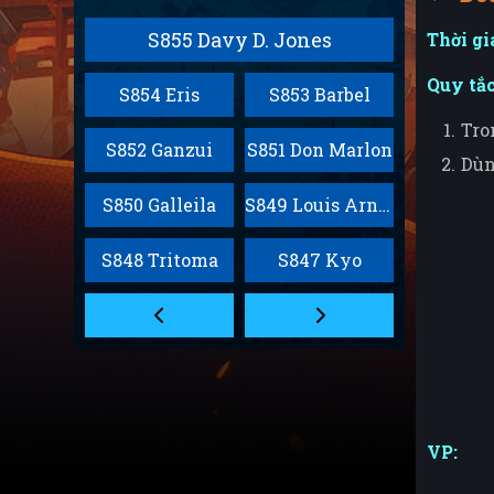
S855 Davy D. Jones
Thời gi
Quy tắc
S854 Eris
S853 Barbel
Tro
S852 Ganzui
S851 Don Marlon
Dù
S850 Galleila
S849 Louis Arnote
S848 Tritoma
S847 Kyo
VP: