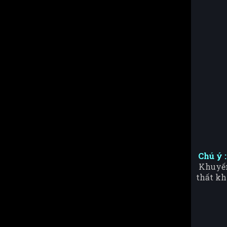
Chú ý 
Khuyến 
thất kh