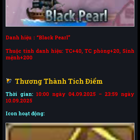
Danh hiệu：“Black Pearl”
Thuộc tính danh hiệu: TC+40, TC phòng+20, Sinh
mệnh+200
Thương Thành Tích Điểm
Thời gian:
10:00 ngày 04.09.2025 – 23:59 ngày
10.09.2025
Icon hoạt động: