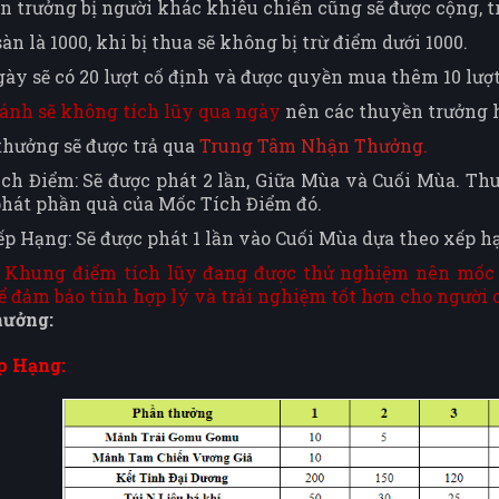
 trưởng bị người khác khiêu chiến cũng sẽ được cộng, t
àn là 1000, khi bị thua sẽ không bị trừ điểm dưới 1000.
ày sẽ có 20 lượt cố định và được quyền mua thêm 10 lượ
đánh sẽ không tích lũy qua ngày
nên các thuyền trưởng h
thưởng sẽ được trả qua
Trung Tâm Nhận Thưởng.
ích Điểm: Sẽ được phát 2 lần, Giữa Mùa và Cuối Mùa. T
hát phần quà của Mốc Tích Điểm đó.
p Hạng: Sẽ được phát 1 lần vào Cuối Mùa dựa theo xếp 
: Khung điểm tích lũy đang được thử nghiệm nên mốc 
 đảm bảo tính hợp lý và trải nghiệm tốt hơn cho người 
hưởng:
p Hạng: