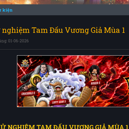
ự kiện
 nghiệm Tam Đấu Vương Giả Mùa 1
ng: 01-06-2026
Ử NGHIỆM TAM ĐẤU VƯƠNG GIẢ MÙA 1