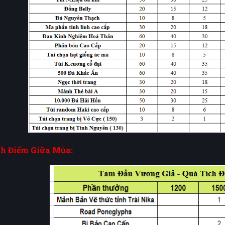
ch Điểm Giữa Mùa: