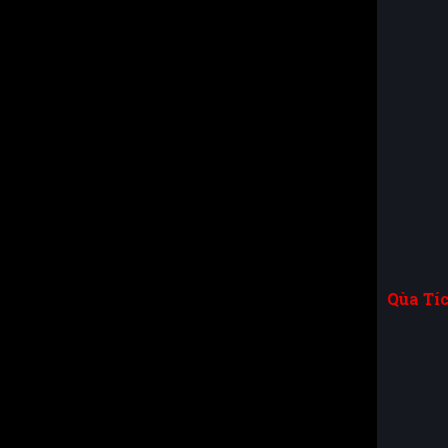
Qùa Tí