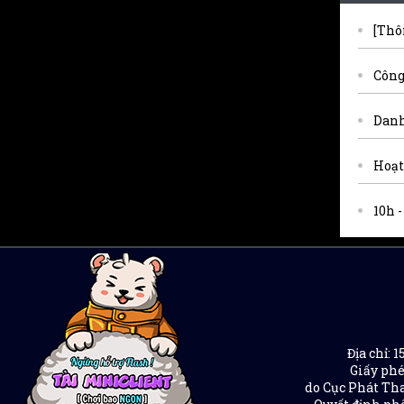
[Thô
Công
Danh
Hoạt
10h 
Địa chỉ:
Giấy phé
do Cục Phát Tha