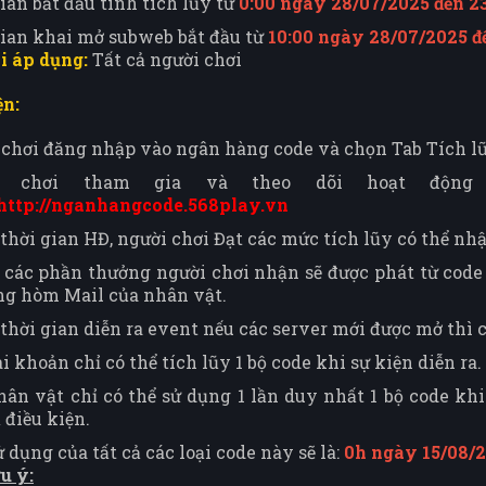
ian bắt đầu tính tích lũy từ
0:00 ngày 28/07/2025 đến 2
gian khai mở subweb bắt đầu từ
10:00 ngày 28/07/2025 đ
i áp dụng:
Tất cả người chơi
ện:
chơi đăng nhập vào ngân hàng code và chọn Tab Tích lũ
i chơi tham gia và theo dõi hoạt động
http://nganhangcode.568play.vn
thời gian HĐ, người chơi Đạt các mức tích lũy có thể nh
 các phần thưởng người chơi nhận sẽ được phát từ code
ng hòm Mail của nhân vật.
thời gian diễn ra event nếu các server mới được mở thì
i khoản chỉ có thể tích lũy 1 bộ code khi sự kiện diễn ra.
ân vật chỉ có thể sử dụng 1 lần duy nhất 1 bộ code kh
 điều kiện.
 dụng của tất cả các loại code này sẽ là:
0h ngày 15/08/
u ý: