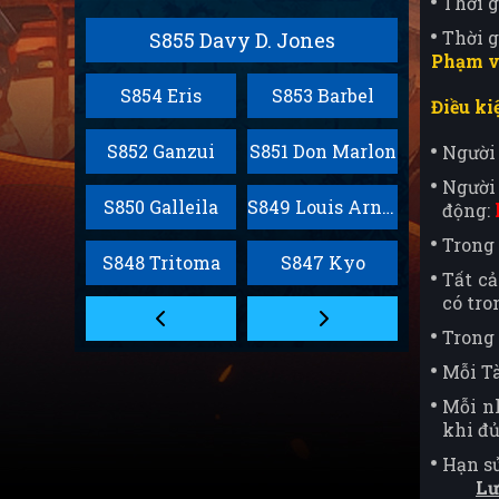
Thời g
Thời 
S855 Davy D. Jones
Phạm v
S854 Eris
S853 Barbel
Điều ki
S852 Ganzui
S851 Don Marlon
Người 
Ngườ
S850 Galleila
S849 Louis Arnote
động:
Trong 
S848 Tritoma
S847 Kyo
Tất cả
có tro
Trong 
Mỗi Tà
Mỗi nh
khi đủ
Hạn sử
Lư