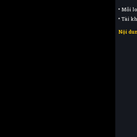
Mỗi lo
Tài k
Nội du