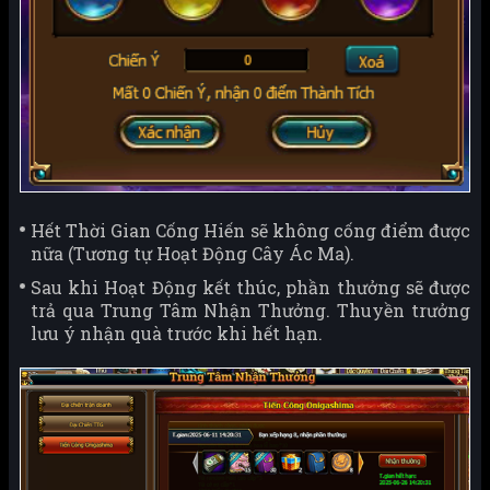
Hết Thời Gian Cống Hiến sẽ không cống điểm được
nữa (Tương tự Hoạt Động Cây Ác Ma).
Sau khi Hoạt Động kết thúc, phần thưởng sẽ được
trả qua Trung Tâm Nhận Thưởng. Thuyền trưởng
lưu ý nhận quà trước khi hết hạn.