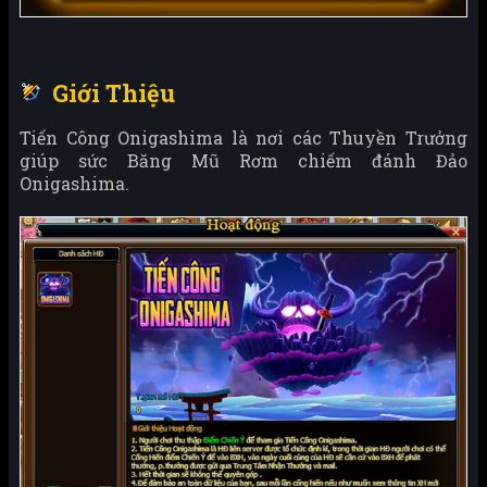
Giới Thiệu
Tiến Công Onigashima là nơi các Thuyền Trưởng
giúp sức Băng Mũ Rơm chiếm đánh Đảo
Onigashima.