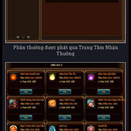
Phần thưởng được phát qua Trung Tâm Nhận
Thưởng