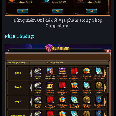
Dùng điểm Oni để đổi vật phẩm trong Shop
Onigashima
Phần Thưởng: