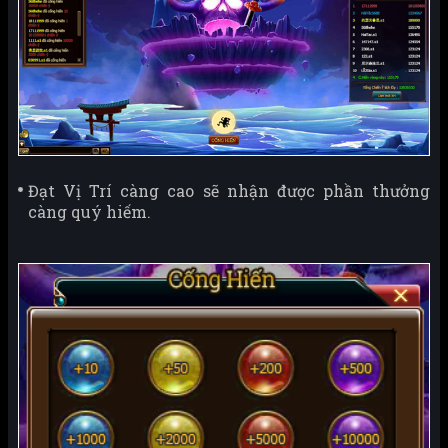
Đạt Vị Trí càng cao sẽ nhận được phần thưởng
càng quý hiếm.