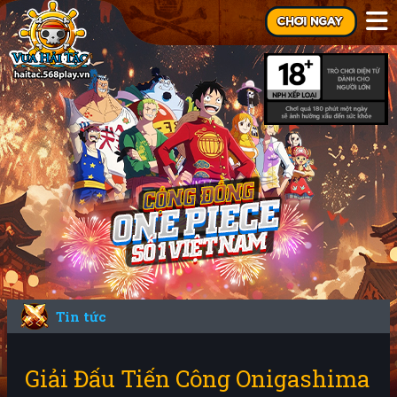
Tin tức
Giải Đấu Tiến Công Onigashima