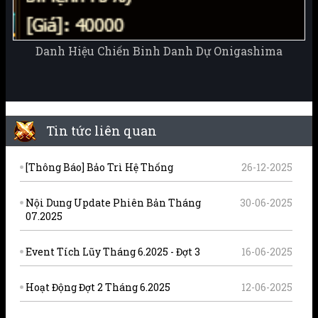
Danh Hiệu Chiến Binh Danh Dự Onigashima
Tin tức liên quan
[Thông Báo] Bảo Trì Hệ Thống
26-12-2025
Nội Dung Update Phiên Bản Tháng
30-06-2025
07.2025
Event Tích Lũy Tháng 6.2025 - Đợt 3
16-06-2025
Hoạt Động Đợt 2 Tháng 6.2025
12-06-2025