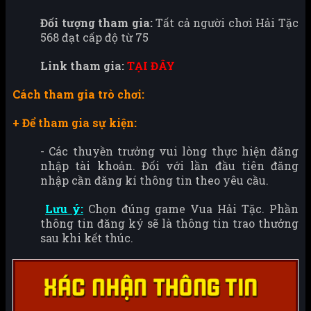
Đối tượng tham gia:
Tất cả người chơi Hải Tặc
568 đạt cấp độ từ 75
Link tham gia:
TẠI ĐÂY
Cách tham gia trò chơi:
+ Để tham gia sự kiện:
- Các thuyền trưởng vui lòng thực hiện đăng
nhập tài khoản. Đối với lần đầu tiên đăng
nhập cần đăng kí thông tin theo yêu cầu.
Lưu ý:
Chọn đúng game Vua Hải Tặc. Phần
thông tin đăng ký sẽ là thông tin trao thưởng
sau khi kết thúc.