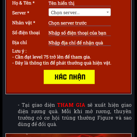
- Tại giao diện
THAM GIA
sẽ xuất hiện giao
diện rương quà. Mỗi khi mở rương, thuyền
trưởng có cơ hội trúng thưởng Figure và sao
dùng để đổi quà.