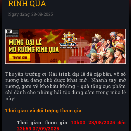
RINH QUÀ
Ngày đăng: 28-08-2025
Thuyền trưởng ơi! Hải trình đại lễ đã cập bến, vô số
rương báu đang chờ được khai mở ‍. Nhanh tay mở
rương, gom về kho báu khủng – quà tặng cực phẩm
chỉ dành cho những hải tặc dũng cảm trong mùa lễ
này!
Thời gian và đối tượng tham gia
Thời gian tham gia:
10h00 28/08/2025 đến
23h59 07/09/2025