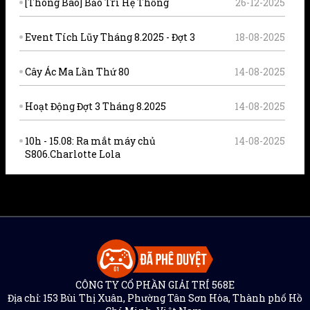
[Thông Báo] Bảo Trì Hệ Thống
26-12-2025
Event Tích Lũy Tháng 8.2025 - Đợt 3
18-08-2025
Cây Ác Ma Lần Thứ 80
14-08-2025
Hoạt Động Đợt 3 Tháng 8.2025
14-08-2025
10h - 15.08: Ra mắt máy chủ
14-08-2025
S806.Charlotte Lola
CÔNG TY CỔ PHẦN GIẢI TRÍ 568E
Địa chỉ: 153 Bùi Thị Xuân, Phường Tân Sơn Hòa, Thành phố Hồ