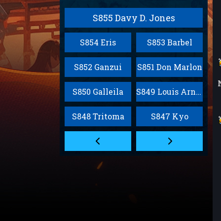
S855 Davy D. Jones
S854 Eris
S853 Barbel
S852 Ganzui
S851 Don Marlon
S850 Galleila
S849 Louis Arnote
S848 Tritoma
S847 Kyo