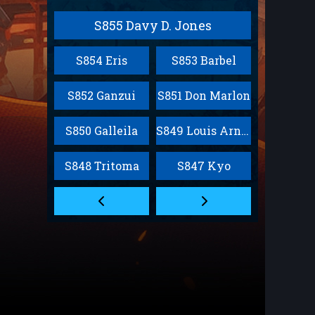
S855 Davy D. Jones
S854 Eris
S853 Barbel
S852 Ganzui
S851 Don Marlon
S850 Galleila
S849 Louis Arnote
S848 Tritoma
S847 Kyo