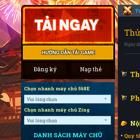
T
Thử
Ngày đă
Đăng ký
Nạp thẻ
Th
Chọn nhanh máy chủ 568E
Ph
Vui lòng chọn
Chọn nhanh máy chủ Zing
Vui lòng chọn
Nộ
DANH SÁCH MÁY CHỦ
Quy t