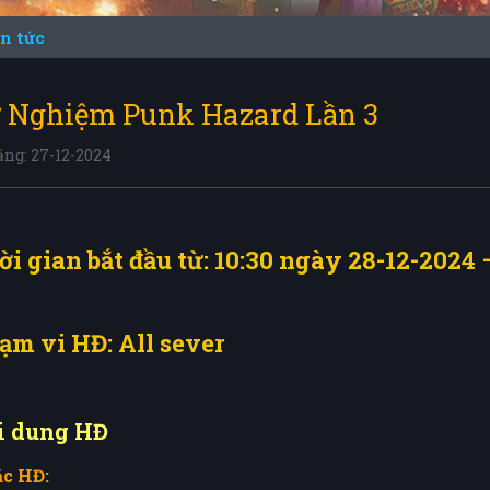
in tức
 Nghiệm Punk Hazard Lần 3
ng: 27-12-2024
ời gian bắt đầu từ: 10:30 ngày 28-12-2024 
ạm vi HĐ: All sever
i dung HĐ
ắc HĐ: