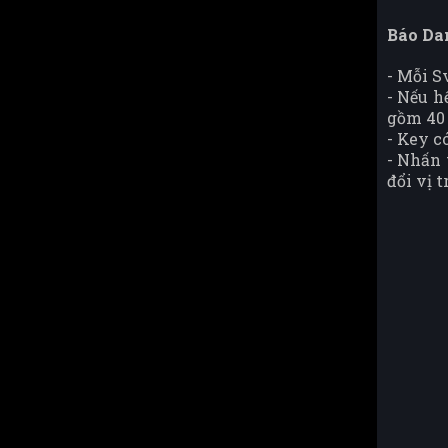
Báo Da
- Mỗi S
- Nếu h
gồm 40 
- Key c
- Nhấn 
đổi vị 