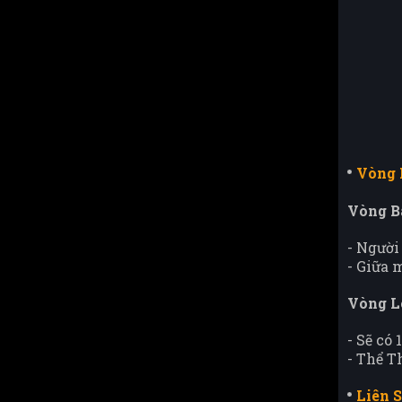
Vòng 
Vòng B
- Người
- Giữa 
Vòng L
- Sẽ có
- Thể T
Liên S