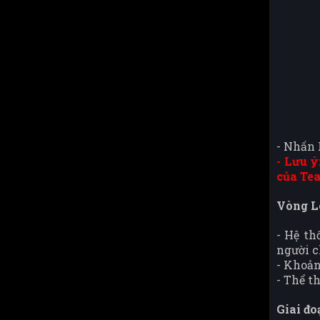
- Nhấn 
- Lưu ý
của Te
Vòng Lo
- Hệ th
người c
- Khoản
- Thể t
Giai đo