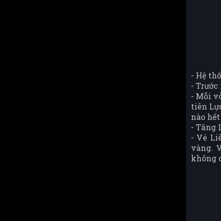
- Hệ th
- Trước
- Mỗi v
tiên Lự
nào hết
- Tăng 
- Vé Li
vàng. V
không c