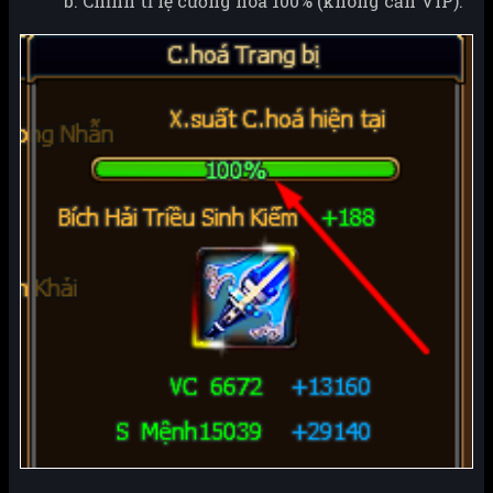
b. Chỉnh tỉ lệ cường hóa 100% (không cần VIP):