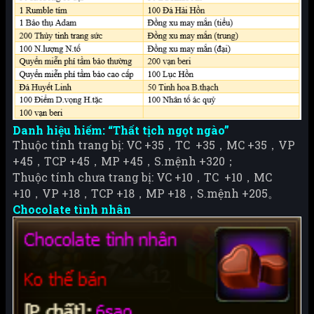
Danh hiệu hiếm: “Thất tịch ngọt ngào”
Thuộc tính trang bị: VC +35，TC +35，MC +35，VP
+45，TCP +45，MP +45，S.mệnh +320；
Thuộc tính chưa trang bị: VC +10，TC +10，MC
+10，VP +18，TCP +18，MP +18，S.mệnh +205。
Chocolate tình nhân