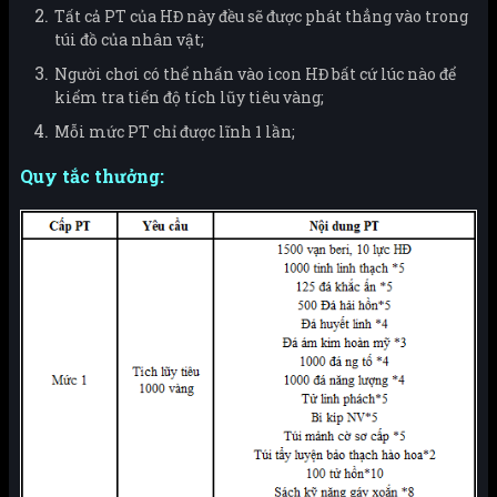
Tất cả PT của HĐ này đều sẽ được phát thẳng vào trong
túi đồ của nhân vật;
Người chơi có thể nhấn vào icon HĐ bất cứ lúc nào để
kiểm tra tiến độ tích lũy tiêu vàng;
Mỗi mức PT chỉ được lĩnh 1 lần;
Quy tắc thưởng: