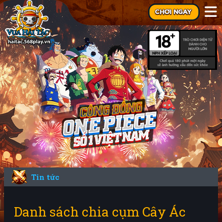
Tin tức
Danh sách chia cụm Cây Ác