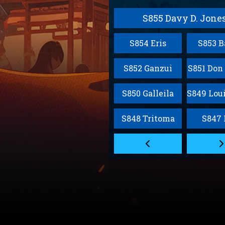
S855 Davy D. Jone
S854 Eris
S853 B
S852 Ganzui
S851 Don
S850 Galleila
S848 Tritoma
S847