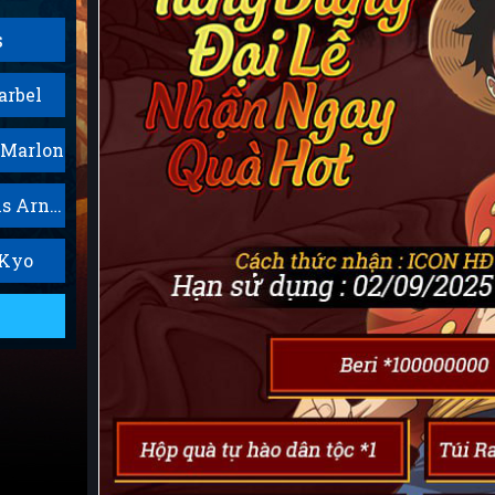
s
arbel
 Marlon
S849 Louis Arnote
 Kyo